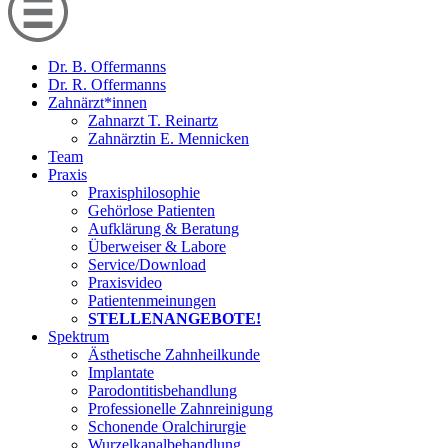
Dr. B. Offermanns
Dr. R. Offermanns
Zahnärzt*innen
Zahnarzt T. Reinartz
Zahnärztin E. Mennicken
Team
Praxis
Praxisphilosophie
Gehörlose Patienten
Aufklärung & Beratung
Überweiser & Labore
Service/Download
Praxisvideo
Patientenmeinungen
STELLENANGEBOTE!
Spektrum
Ästhetische Zahnheilkunde
Implantate
Parodontitisbehandlung
Professionelle Zahnreinigung
Schonende Oralchirurgie
Wurzelkanalbehandlung