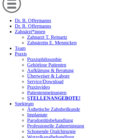
Dr. B. Offermanns
Dr. R. Offermanns
Zahnärzt*innen
Zahnarzt T. Reinartz
Zahnärztin E. Mennicken
Team
Praxis
Praxisphilosophie
Gehörlose Patienten
Aufklärung & Beratung
Überweiser & Labore
Service/Download
Praxisvideo
Patientenmeinungen
STELLENANGEBOTE!
Spektrum
Ästhetische Zahnheilkunde
Implantate
Parodontitisbehandlung
Professionelle Zahnreinigung
Schonende Oralchirurgie
Wurzelkanalbehandlung