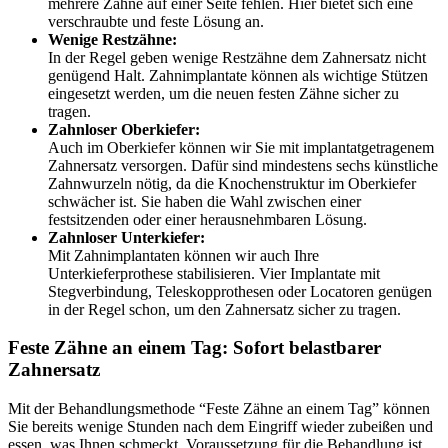
mehrere Zähne auf einer Seite fehlen. Hier bietet sich eine
verschraubte und feste Lösung an.
Wenige Restzähne:
In der Regel geben wenige Restzähne dem Zahnersatz nicht
genügend Halt. Zahnimplantate können als wichtige Stützen
eingesetzt werden, um die neuen festen Zähne sicher zu
tragen.
Zahnloser Oberkiefer:
Auch im Oberkiefer können wir Sie mit implantatgetragenem
Zahnersatz versorgen. Dafür sind mindestens sechs künstliche
Zahnwurzeln nötig, da die Knochenstruktur im Oberkiefer
schwächer ist. Sie haben die Wahl zwischen einer
festsitzenden oder einer herausnehmbaren Lösung.
Zahnloser Unterkiefer:
Mit Zahnimplantaten können wir auch Ihre
Unterkieferprothese stabilisieren. Vier Implantate mit
Stegverbindung, Teleskopprothesen oder Locatoren genügen
in der Regel schon, um den Zahnersatz sicher zu tragen.
Feste Zähne an einem Tag: Sofort belastbarer
Zahnersatz
Mit der Behandlungsmethode “Feste Zähne an einem Tag” können
Sie bereits wenige Stunden nach dem Eingriff wieder zubeißen und
essen, was Ihnen schmeckt. Voraussetzung für die Behandlung ist