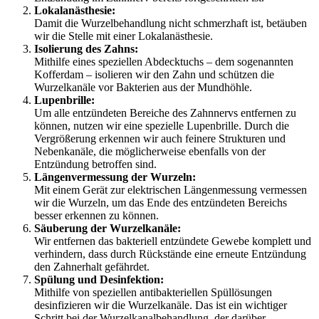
Lokalanästhesie:
Damit die Wurzelbehandlung nicht schmerzhaft ist, betäuben
wir die Stelle mit einer Lokalanästhesie.
Isolierung des Zahns:
Mithilfe eines speziellen Abdecktuchs – dem sogenannten
Kofferdam – isolieren wir den Zahn und schützen die
Wurzelkanäle vor Bakterien aus der Mundhöhle.
Lupenbrille:
Um alle entzündeten Bereiche des Zahnnervs entfernen zu
können, nutzen wir eine spezielle Lupenbrille. Durch die
Vergrößerung erkennen wir auch feinere Strukturen und
Nebenkanäle, die möglicherweise ebenfalls von der
Entzündung betroffen sind.
Längenvermessung der Wurzeln:
Mit einem Gerät zur elektrischen Längenmessung vermessen
wir die Wurzeln, um das Ende des entzündeten Bereichs
besser erkennen zu können.
Säuberung der Wurzelkanäle:
Wir entfernen das bakteriell entzündete Gewebe komplett und
verhindern, dass durch Rückstände eine erneute Entzündung
den Zahnerhalt gefährdet.
Spülung und Desinfektion:
Mithilfe von speziellen antibakteriellen Spüllösungen
desinfizieren wir die Wurzelkanäle. Das ist ein wichtiger
Schritt bei der Wurzelkanalbehandlung, der darüber