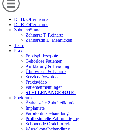
Dr. B. Offermanns
Dr. R. Offermanns
Zahnärzt*innen
Zahnarzt T. Reinartz
Zahnärztin E. Mennicken
Team
Praxis
Praxisphilosophie
Gehörlose Patienten
Aufklärung & Beratung
Überweiser & Labore
Service/Download
Praxisvideo
Patientenmeinungen
STELLENANGEBOTE!
Spektrum
Ästhetische Zahnheilkunde
Implantate
Parodontitisbehandlung
Professionelle Zahnreinigung
Schonende Oralchirurgie
Wurzelkanalbehandlung