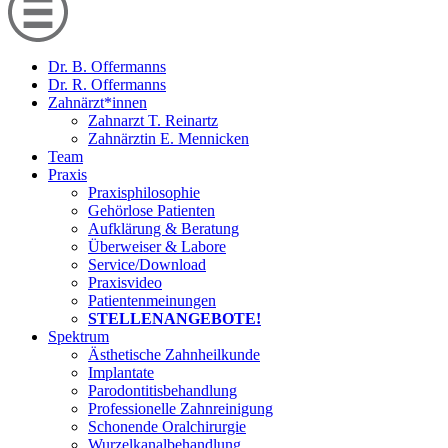
Dr. B. Offermanns
Dr. R. Offermanns
Zahnärzt*innen
Zahnarzt T. Reinartz
Zahnärztin E. Mennicken
Team
Praxis
Praxisphilosophie
Gehörlose Patienten
Aufklärung & Beratung
Überweiser & Labore
Service/Download
Praxisvideo
Patientenmeinungen
STELLENANGEBOTE!
Spektrum
Ästhetische Zahnheilkunde
Implantate
Parodontitisbehandlung
Professionelle Zahnreinigung
Schonende Oralchirurgie
Wurzelkanalbehandlung